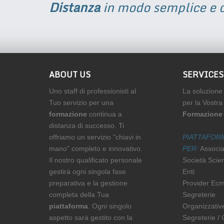
Distanza
in modo semplice e c
ABOUT US
SERVICES
Uno staff di professionisti al
La soluzione
Tuo servizio per una
per la Vostra
formazione
continua a
Formazione 
distanza di successo. Ti
offriamo un servizio "chiavi in
PIATTAFOR
mano" completo e innovativo.
PER:
Associa
Il nostro qualificato personale
Società Scien
gestirà ogni singola fase
Enti
preparativa e la gestione
Provider Ec
completa della Tua
Segreterie
piattaforma
. Ogni singolo
Organizzativ
aspetto sarà gestito con la
Segreterie / 